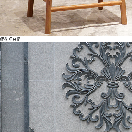
缅花吧台椅