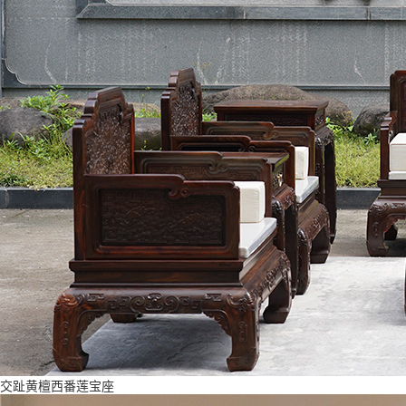
交趾黄檀西番莲宝座