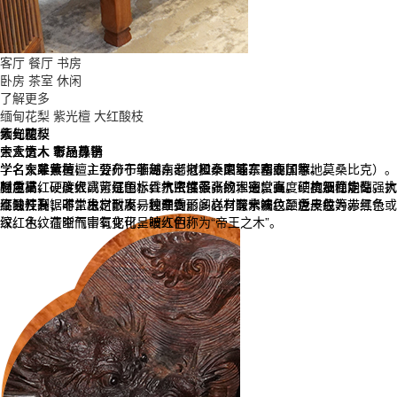
客厅
餐厅
书房
卧房
茶室
休闲
了解更多
缅甸花梨
紫光檀
大红酸枝
缅甸花梨
紫光檀
大红酸枝
大众情人 市场热销
帝王之木 彰显身份
三大贡木 奢品尊享
学名大果紫檀，主要产于缅甸、老挝和泰国等东南亚国家。
学名东非黑黄檀，分布于非洲东部（坦桑尼亚、塞内加尔、莫桑比克）。
学名交趾黄檀，主要分布于越南、老挝、柬埔寨和泰国等地。
颜色桔红、砖红或紫红色，香气浓郁不张扬，密度高、硬度及稳定性强，
材质重，硬度很高，是国标红木密度最高的木头；强度、抗震性能高，抗
强度高、硬度大、可沉于水，抗虫性强，纹理通常直，结构细而均匀。大
不易开裂、不生虫、耐腐，纹理绚丽多样，有水波纹、虎皮纹等。
腐蚀性高；非常稳定，不易翘曲变形。心材深紫褐色至近黑色、带黑条
红酸枝开锯时，木材散发一种辛香，闻之有酸辛味。颜色一般为赤红色或
纹。木纹清晰而富有变化，被人们称为“帝王之木”。
深红色，在空气中氧化可呈暗红色。