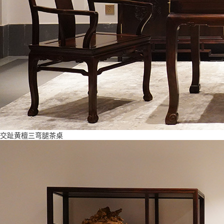
交趾黄檀三弯腿茶桌