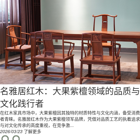
名雅居红木：以缅甸花梨解锁理想家
居密码
在如今的红木家具市场中，缅甸花梨凭借自身特性成为消费者目光聚焦之
处，名雅居红木精准锁定这一材质，凭借专业实力为消费者构筑理想家
居。缅甸花梨，学名为大果紫檀。其木...
2026/04/11
了解更多