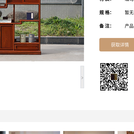
规 格：
暂无
备 注：
产品
获取详情