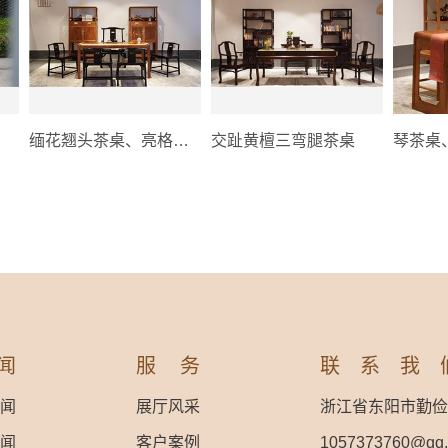
缅花翘头茶桌、亮格柜、紫光檀文椅、霸王椅
交趾黄檀三弯腿茶桌
琴茶桌
闻
服务
联系我
闻
展厅风采
浙江省东阳市勤俭
闻
客户案例
1057373760@qq