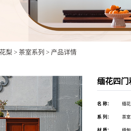
花梨
>
茶室系列
>
产品详情
缅花四门
名 称：
缅花
系 列：
茶室
材 质：
缅甸