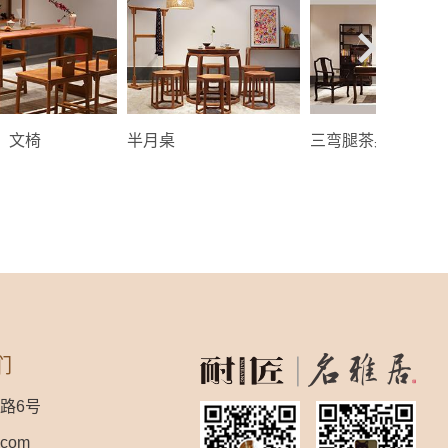
、文椅
半月桌
三弯腿茶桌
们
路6号
.com