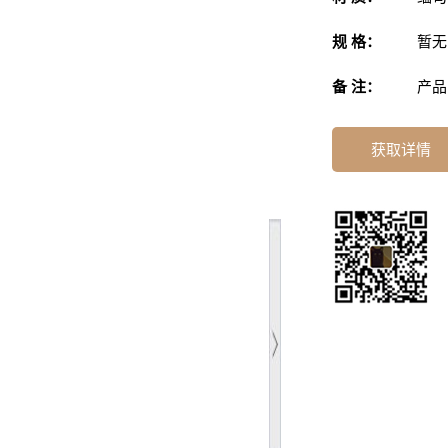
规 格：
暂无
备 注：
产品
获取详情