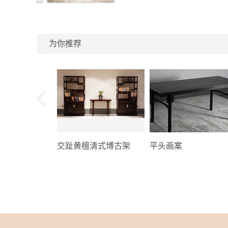
为你推荐
交趾黄檀清式博古架
平头画案