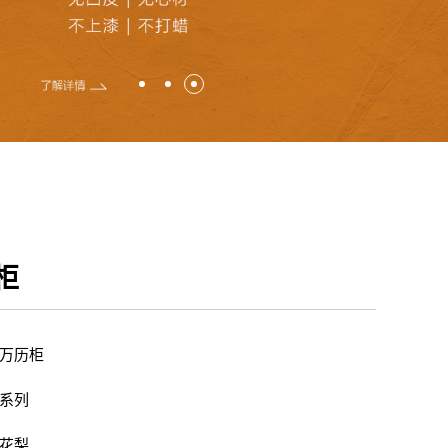
柜
万历柜
系列
花梨