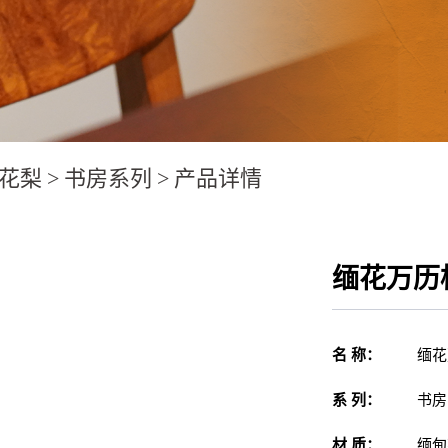
花梨
>
书房系列
>
产品详情
缅花万历
名 称：
缅花
系 列：
书房
材 质：
缅甸