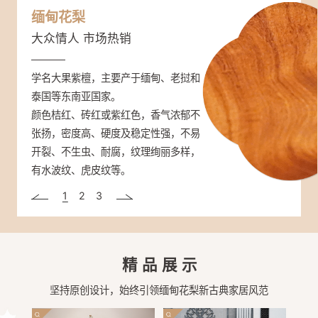
缅甸花梨
紫光檀
大红酸枝
大众情人 市场热销
帝王之木 彰显身份
三大贡木 奢品尊享
学名大果紫檀，主要产于缅甸、老挝和
学名东非黑黄檀，分布于非洲东部（坦
学名交趾黄檀，主要分布于越南、老
泰国等东南亚国家。
桑尼亚、塞内加尔、莫桑比克）。
挝、柬埔寨和泰国等地。
颜色桔红、砖红或紫红色，香气浓郁不
材质重，硬度很高，是国标红木密度最
强度高、硬度大、可沉于水，抗虫性
张扬，密度高、硬度及稳定性强，不易
高的木头；强度、抗震性能高，抗腐蚀
强，纹理通常直，结构细而均匀。大红
开裂、不生虫、耐腐，纹理绚丽多样，
性高；非常稳定，不易翘曲变形。心材
酸枝开锯时，木材散发一种辛香，闻之
有水波纹、虎皮纹等。
深紫褐色至近黑色、带黑条纹。木纹清
有酸辛味。颜色一般为赤红色或深红
晰而富有变化，被人们称为“帝王之
色，在空气中氧化可呈暗红色。
1
2
3
木”。
精品展示
坚持原创设计，始终引领缅甸花梨新古典家居风范