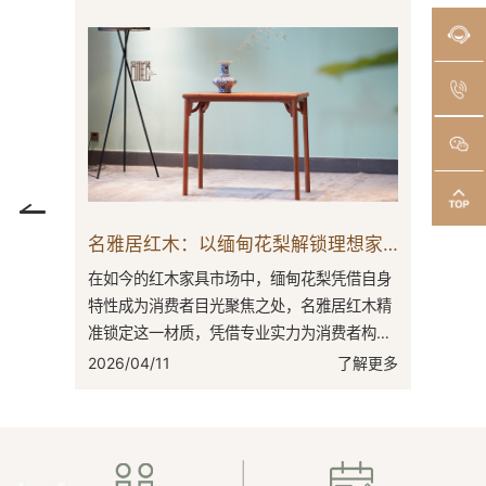
名雅居红木：以缅甸花梨解锁理想家居密码
在如今的红木家具市场中，缅甸花梨凭借自身
在红木家
特性成为消费者目光聚焦之处，名雅居红木精
点，名雅
准锁定这一材质，凭借专业实力为消费者构筑
的突出代
理想家居。缅甸花梨，学名为大果紫檀。其
之地。东
2026/04/11
了解更多
2026/03
木...
有...