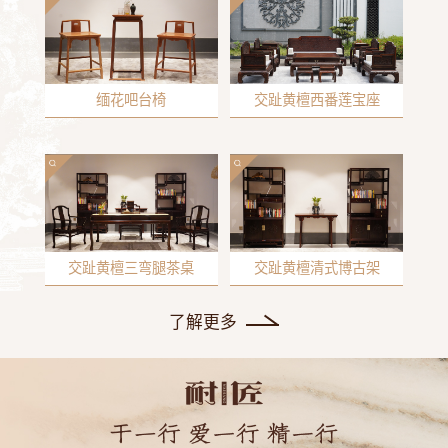
缅花吧台椅
交趾黄檀西番莲宝座
交趾黄檀三弯腿茶桌
交趾黄檀清式博古架
了解更多