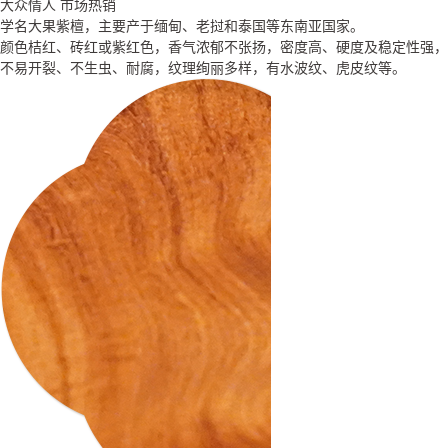
大众情人 市场热销
帝王之木 彰显身份
三大贡木 奢品尊享
学名大果紫檀，主要产于缅甸、老挝和泰国等东南亚国家。
学名东非黑黄檀，分布于非洲东部（坦桑尼亚、塞内加尔、莫桑比克）。
学名交趾黄檀，主要分布于越南、老挝、柬埔寨和泰国等地。
颜色桔红、砖红或紫红色，香气浓郁不张扬，密度高、硬度及稳定性强，
材质重，硬度很高，是国标红木密度最高的木头；强度、抗震性能高，抗
强度高、硬度大、可沉于水，抗虫性强，纹理通常直，结构细而均匀。大
不易开裂、不生虫、耐腐，纹理绚丽多样，有水波纹、虎皮纹等。
腐蚀性高；非常稳定，不易翘曲变形。心材深紫褐色至近黑色、带黑条
红酸枝开锯时，木材散发一种辛香，闻之有酸辛味。颜色一般为赤红色或
纹。木纹清晰而富有变化，被人们称为“帝王之木”。
深红色，在空气中氧化可呈暗红色。