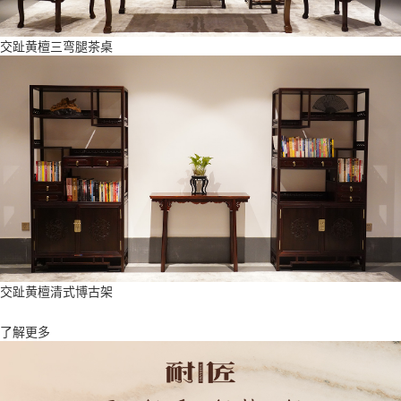
交趾黄檀三弯腿茶桌
交趾黄檀清式博古架
了解更多