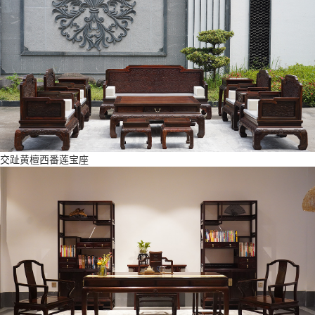
交趾黄檀西番莲宝座