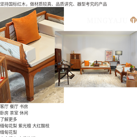
坚持国标红木，做材质较真、品质讲究、器型考究的产品
客厅
餐厅
书房
卧房
茶室
休闲
了解更多
缅甸花梨
紫光檀
大红酸枝
缅甸花梨
紫光檀
大红酸枝