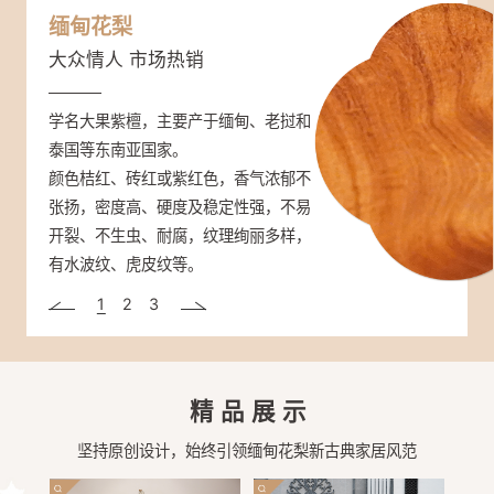
缅甸花梨
紫光檀
大红酸枝
大众情人 市场热销
帝王之木 彰显身份
三大贡木 奢品尊享
学名大果紫檀，主要产于缅甸、老挝和
学名东非黑黄檀，分布于非洲东部（坦
学名交趾黄檀，主要分布于越南、老
泰国等东南亚国家。
桑尼亚、塞内加尔、莫桑比克）。
挝、柬埔寨和泰国等地。
颜色桔红、砖红或紫红色，香气浓郁不
材质重，硬度很高，是国标红木密度最
强度高、硬度大、可沉于水，抗虫性
张扬，密度高、硬度及稳定性强，不易
高的木头；强度、抗震性能高，抗腐蚀
强，纹理通常直，结构细而均匀。大红
开裂、不生虫、耐腐，纹理绚丽多样，
性高；非常稳定，不易翘曲变形。心材
酸枝开锯时，木材散发一种辛香，闻之
有水波纹、虎皮纹等。
深紫褐色至近黑色、带黑条纹。木纹清
有酸辛味。颜色一般为赤红色或深红
晰而富有变化，被人们称为“帝王之
色，在空气中氧化可呈暗红色。
1
2
3
木”。
精品展示
坚持原创设计，始终引领缅甸花梨新古典家居风范