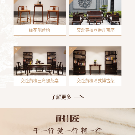
缅花吧台椅
交趾黄檀西番莲宝座
交趾黄檀三弯腿茶桌
交趾黄檀清式博古架
了解更多