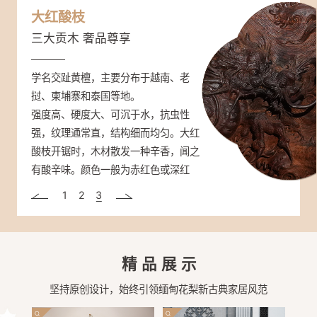
缅甸花梨
紫光檀
大红酸枝
大众情人 市场热销
帝王之木 彰显身份
三大贡木 奢品尊享
学名大果紫檀，主要产于缅甸、老挝和
学名东非黑黄檀，分布于非洲东部（坦
学名交趾黄檀，主要分布于越南、老
泰国等东南亚国家。
桑尼亚、塞内加尔、莫桑比克）。
挝、柬埔寨和泰国等地。
颜色桔红、砖红或紫红色，香气浓郁不
材质重，硬度很高，是国标红木密度最
强度高、硬度大、可沉于水，抗虫性
张扬，密度高、硬度及稳定性强，不易
高的木头；强度、抗震性能高，抗腐蚀
强，纹理通常直，结构细而均匀。大红
开裂、不生虫、耐腐，纹理绚丽多样，
性高；非常稳定，不易翘曲变形。心材
酸枝开锯时，木材散发一种辛香，闻之
有水波纹、虎皮纹等。
深紫褐色至近黑色、带黑条纹。木纹清
有酸辛味。颜色一般为赤红色或深红
晰而富有变化，被人们称为“帝王之
色，在空气中氧化可呈暗红色。
1
2
3
木”。
精品展示
坚持原创设计，始终引领缅甸花梨新古典家居风范