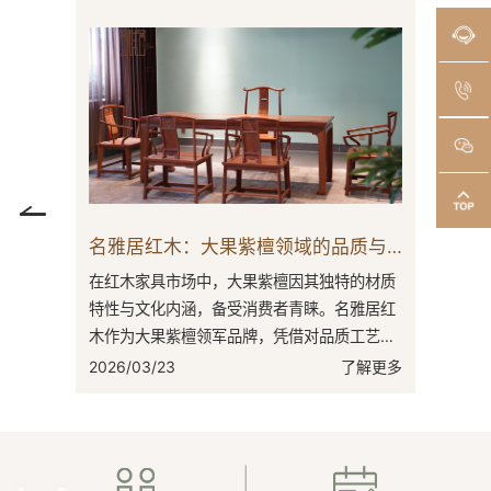
名雅居红木：以缅甸花梨解锁理想家居密码
在如今的红木家具市场中，缅甸花梨凭借自身
在红木家
特性成为消费者目光聚焦之处，名雅居红木精
点，名雅
准锁定这一材质，凭借专业实力为消费者构筑
的突出代
理想家居。缅甸花梨，学名为大果紫檀。其
之地。东
2026/04/11
了解更多
2026/03
木...
有...