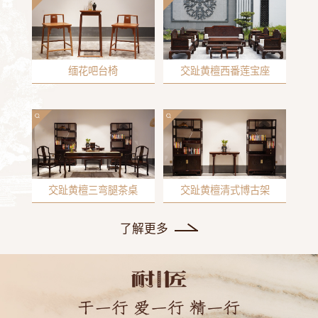
缅花吧台椅
交趾黄檀西番莲宝座
交趾黄檀三弯腿茶桌
交趾黄檀清式博古架
了解更多