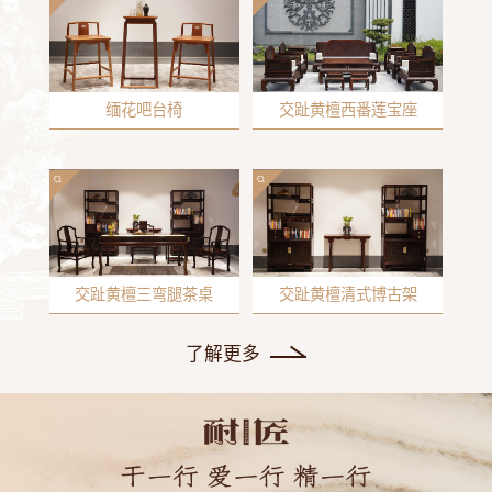
缅花吧台椅
交趾黄檀西番莲宝座
交趾黄檀三弯腿茶桌
交趾黄檀清式博古架
了解更多