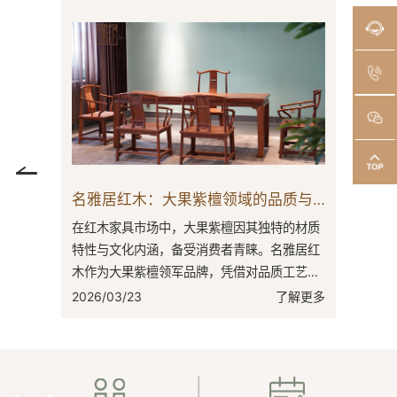
大红酸枝家具：为你打造另一种生活方式
名雅居红木：大果紫檀领域的品质与文化践行者
向来是焦
在红木家具市场中，大果紫檀因其独特的材质
更是其中
特性与文化内涵，备受消费者青睐。名雅居红
占据一席
木作为大果紫檀领军品牌，凭借对品质工艺的
源地，
执着追求与对文化传承的高度重视，在竞争
了解更多
2026/03/23
了解更多
激...