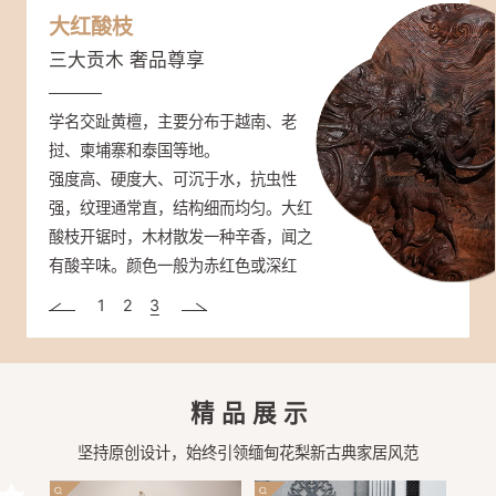
缅甸花梨
紫光檀
大红酸枝
大众情人 市场热销
帝王之木 彰显身份
三大贡木 奢品尊享
学名大果紫檀，主要产于缅甸、老挝和
学名东非黑黄檀，分布于非洲东部（坦
学名交趾黄檀，主要分布于越南、老
泰国等东南亚国家。
桑尼亚、塞内加尔、莫桑比克）。
挝、柬埔寨和泰国等地。
颜色桔红、砖红或紫红色，香气浓郁不
材质重，硬度很高，是国标红木密度最
强度高、硬度大、可沉于水，抗虫性
张扬，密度高、硬度及稳定性强，不易
高的木头；强度、抗震性能高，抗腐蚀
强，纹理通常直，结构细而均匀。大红
开裂、不生虫、耐腐，纹理绚丽多样，
性高；非常稳定，不易翘曲变形。心材
酸枝开锯时，木材散发一种辛香，闻之
有水波纹、虎皮纹等。
深紫褐色至近黑色、带黑条纹。木纹清
有酸辛味。颜色一般为赤红色或深红
晰而富有变化，被人们称为“帝王之
色，在空气中氧化可呈暗红色。
1
2
3
木”。
精品展示
坚持原创设计，始终引领缅甸花梨新古典家居风范