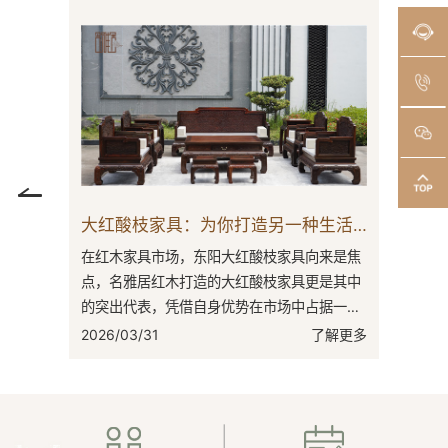
大红酸枝家具：为你打造另一种生活方式
名雅居红木：大果紫檀领域的品质与文化践行者
向来是焦
在红木家具市场中，大果紫檀因其独特的材质
更是其中
特性与文化内涵，备受消费者青睐。名雅居红
占据一席
木作为大果紫檀领军品牌，凭借对品质工艺的
源地，
执着追求与对文化传承的高度重视，在竞争
了解更多
2026/03/23
了解更多
激...