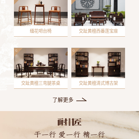
缅花吧台椅
交趾黄檀西番莲宝座
交趾黄檀三弯腿茶桌
交趾黄檀清式博古架
了解更多