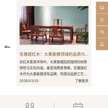
大红酸枝家具：为你打造另一种生活方式
名雅居红木：大果紫檀领域的品质与文化践行者
向来是焦
在红木家具市场中，大果紫檀因其独特的材质
更是其中
特性与文化内涵，备受消费者青睐。名雅居红
占据一席
木作为大果紫檀领军品牌，凭借对品质工艺的
源地，
执着追求与对文化传承的高度重视，在竞争
了解更多
2026/03/23
了解更多
激...