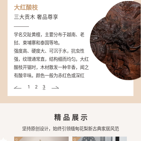
缅甸花梨
紫光檀
大红酸枝
大众情人 市场热销
帝王之木 彰显身份
三大贡木 奢品尊享
学名大果紫檀，主要产于缅甸、老挝和
学名东非黑黄檀，分布于非洲东部（坦
学名交趾黄檀，主要分布于越南、老
泰国等东南亚国家。
桑尼亚、塞内加尔、莫桑比克）。
挝、柬埔寨和泰国等地。
颜色桔红、砖红或紫红色，香气浓郁不
材质重，硬度很高，是国标红木密度最
强度高、硬度大、可沉于水，抗虫性
张扬，密度高、硬度及稳定性强，不易
高的木头；强度、抗震性能高，抗腐蚀
强，纹理通常直，结构细而均匀。大红
开裂、不生虫、耐腐，纹理绚丽多样，
性高；非常稳定，不易翘曲变形。心材
酸枝开锯时，木材散发一种辛香，闻之
有水波纹、虎皮纹等。
深紫褐色至近黑色、带黑条纹。木纹清
有酸辛味。颜色一般为赤红色或深红
晰而富有变化，被人们称为“帝王之
色，在空气中氧化可呈暗红色。
1
2
3
木”。
精品展示
坚持原创设计，始终引领缅甸花梨新古典家居风范